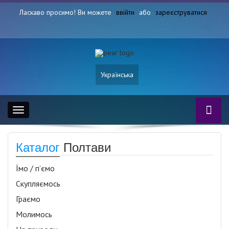
Ласкаво просимо! Ви можете
ввійти
або
зареєструватися
Українська
Toggle
navigation
Каталог
Полтави
Їмо / п’ємо
Скупляємось
Граємо
Молимось