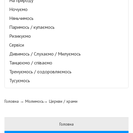
На природу
Ночуємо
Няньчимось
Паримось / купаємось
Ризикуємо
Сервіси
Дивимось / Слухаємо / Милуємось
Танцюємо / співаємо
Тренуємось / оздоровляємось
Тусуємось
Головна
→ Молимось→
Церкви / храми
Головна