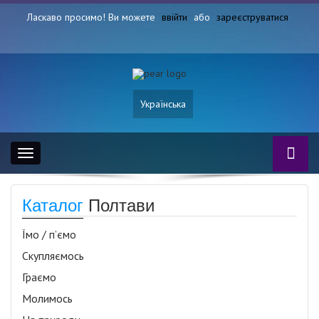
Ласкаво просимо! Ви можете
ввійти
або
зареєструватися
Українська
Toggle
navigation
Каталог
Полтави
Їмо / п’ємо
Скупляємось
Граємо
Молимось