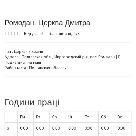
Ромодан. Церква Дмитра
Відгуків: 0
|
Залишити відгук
Тип :
Церкви / храми
Адреса : Полтавская обл., Миргородский р-н, пос. Ромадан |
Подивитися на мапі
Район міста : Полтавская область
Години праці
Пн
Вт
Ср
Чт
Пт
Сб
Вс
з
0:00
0:00
0:00
0:00
0:00
0:00
0:00