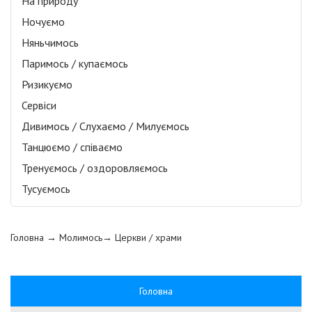
На природу
Ночуємо
Няньчимось
Паримось / купаємось
Ризикуємо
Сервіси
Дивимось / Слухаємо / Милуємось
Танцюємо / співаємо
Тренуємось / оздоровляємось
Тусуємось
Головна
→ Молимось→
Церкви / храми
Головна