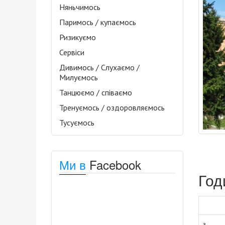
Няньчимось
Паримось / купаємось
Ризикуємо
Сервіси
Дивимось / Слухаємо /
Милуємось
Танцюємо / співаємо
Тренуємось / оздоровляємось
Тусуємось
Ми в
Facebook
Год
з