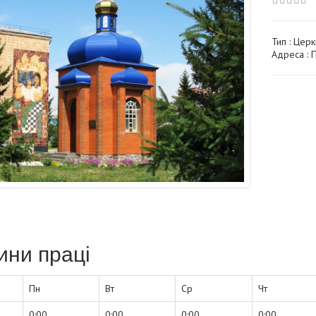
Тип :
Церк
Адреса : П
ини праці
Пн
Вт
Ср
Чт
0:00
0:00
0:00
0:00