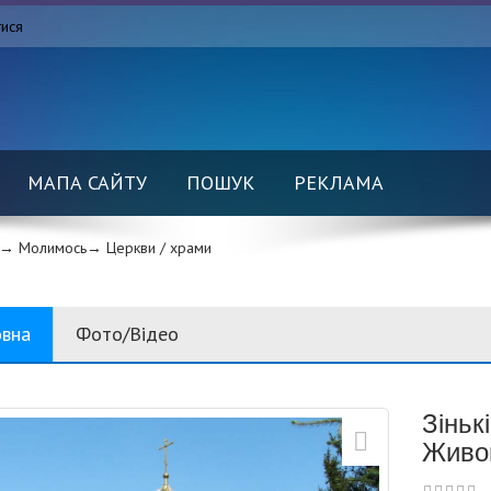
тися
МАПА САЙТУ
ПОШУК
РЕКЛАМА
→ Молимось→
Церкви / храми
овна
Фото/Відео
Зіньк
Живо