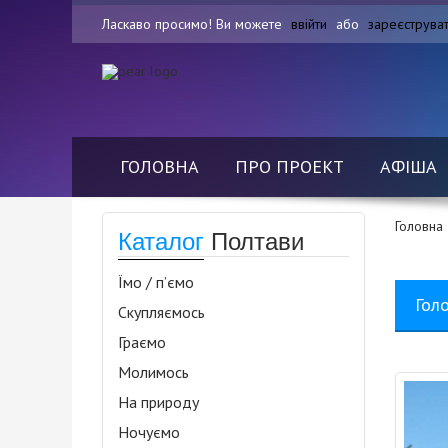
Ласкаво просимо! Ви можете
ввійти
або
зареєструва
ГОЛОВНА
ПРО ПРОЕКТ
АФІША
Головна
Каталог
Полтави
Їмо / п’ємо
Гол
Скупляємось
Граємо
Молимось
На природу
Ночуємо