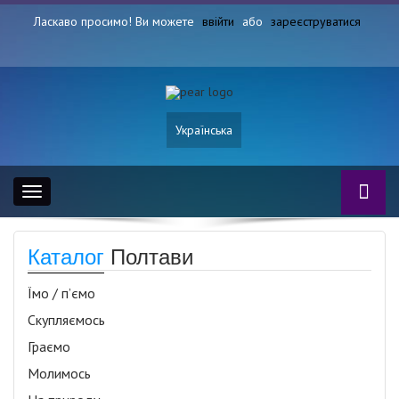
Ласкаво просимо! Ви можете
ввійти
або
зареєструватися
Українська
Toggle
navigation
Каталог
Полтави
Їмо / п’ємо
Скупляємось
Граємо
Молимось