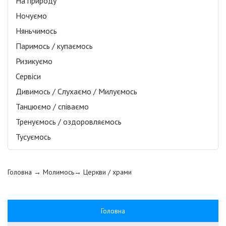
На природу
Ночуємо
Няньчимось
Паримось / купаємось
Ризикуємо
Сервіси
Дивимось / Слухаємо / Милуємось
Танцюємо / співаємо
Тренуємось / оздоровляємось
Тусуємось
Головна
→ Молимось→
Церкви / храми
Головна