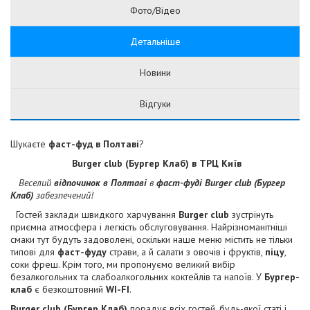
Фото/Відео
Детальніше
Новини
Відгуки
Шукаєте
фаст-фуд в Полтаві
?
Burger club (Бургер Клаб) в ТРЦ Київ
Веселий
відпочинок в Полтаві
в
фаст-фуді Burger club (Бургер
Клаб)
забезпечений!
Гостей заклади швидкого харчування
Burger club
зустрінуть
приємна атмосфера і легкість обслуговування. Найрізноманітніші
смаки тут будуть задоволені, оскільки наше меню містить не тільки
типові для
фаст-фуду
страви, а й салати з овочів і фруктів,
піцу
,
соки фреш. Крім того, ми пропонуємо великий вибір
безалкогольних та слабоалкогольних коктейлів та напоїв. У
Бургер-
клаб
є безкоштовний
WI-FI
.
Burger club
(Бургер Клаб)
порадує всіх гостей, будь-якої статі і