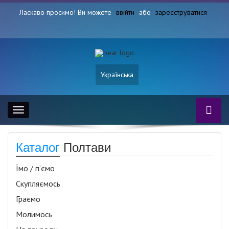
Ласкаво просимо! Ви можете
ввійти
або
зареєструватися
Українська
Toggle
navigation
Каталог
Полтави
Їмо / п’ємо
Скупляємось
Граємо
Молимось