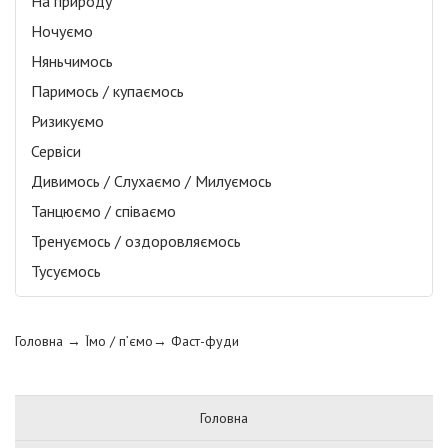
На природу
Ночуємо
Няньчимось
Паримось / купаємось
Ризикуємо
Сервіси
Дивимось / Слухаємо / Милуємось
Танцюємо / співаємо
Тренуємось / оздоровляємось
Тусуємось
Головна
→ Їмо / п’ємо→
Фаст-фуди
Головна