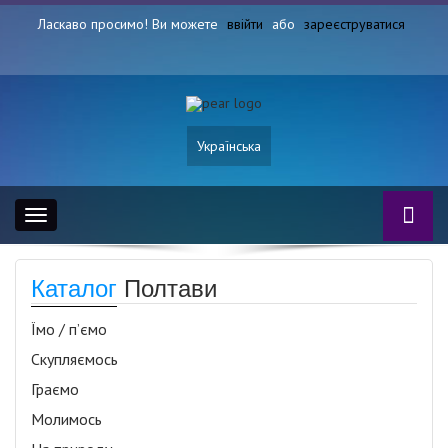
Ласкаво просимо! Ви можете
ввійти
або
зареєструватися
Українська
Toggle
navigation
Каталог
Полтави
Їмо / п’ємо
Скупляємось
Граємо
Молимось