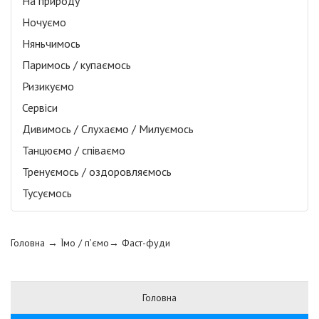
На природу
Ночуємо
Няньчимось
Паримось / купаємось
Ризикуємо
Сервіси
Дивимось / Слухаємо / Милуємось
Танцюємо / співаємо
Тренуємось / оздоровляємось
Тусуємось
Головна
→ Їмо / п’ємо→
Фаст-фуди
Головна