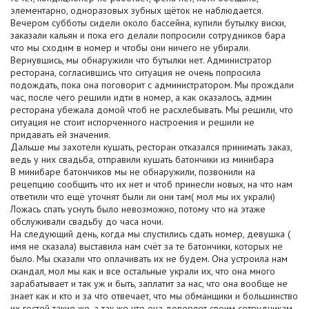
элементарно, одноразовых зубных щёток не наблюдается.
Вечером субботы сидели около бассейна, купили бутылку виски,
заказали кальян и пока его делали попросили сотрудников бара
что мы сходим в номер и чтобы они ничего не убирали.
Вернувшись, мы обнаружили что бутылки нет. Администратор
ресторана, согласившись что ситуация не очень попросила
подождать, пока она поговорит с администратором. Мы прождали
час, после чего решили идти в номер, а как оказалось, админ
ресторана убежала домой чтоб не расхлебывать. Мы решили, что
ситуация не стоит испорченного настроения и решили не
придавать ей значения.
Дальше мы захотели кушать, ресторан отказался принимать заказ,
ведь у них свадьба, отправили кушать батончики из минибара
В минибаре батончиков мы не обнаружили, позвонили на
рецепцию сообщить что их нет и чтоб принесли новых, на что нам
ответили что ещё уточнят были ли они там( мол мы их украли)
Ложась спать уснуть было невозможно, потому что на этаже
обслуживали свадьбу до часа ночи.
На следующий день, когда мы спустились сдать номер, девушка (
имя не сказала) выставила нам счёт за те батончики, которых не
было. Мы сказали что оплачивать их не будем. Она устроила нам
скандал, мол мы как и все остальные украли их, что она много
зарабатывает и так уж и быть, заплатит за нас, что она вообще не
знает как и кто и за что отвечает, что мы обманщики и большинство
их гостей такие же, а так же что она доверяет своим сотрудникам,