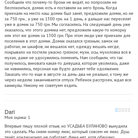
Сообщили что почему-то брони не видят, но попросили не
беспокоиться, домик есть и поставили на него бронь. Когда
приехали на место наш домик был занят, предложили домик, но не
за 750 грн., а уже за 1300 грн. на 1 день, а дальше нас переселят
уже в домик за 750 грн. Мы согласились. На следующий день уже
оказалось, что этого домика нет, предложили какую-то коморку
или этот же домик за 1300 грн. При этом люди уже приехали для
поселения в этот домик. Домик оказался грязным, замок не
работал, ни шкафов, ни вешалок нет, одежду вешать негде,
покрывало на постели ужасно грязное, мухи, осы, мухоловка вся в
мухах, даже не удосужились поменять. Нам сообщили, что так
получилось, виновата какая-то девушка, которая уволилась, даже
не извинились, персонал как будто делает тебе одолжение.
Заказать что-то еще в августе за день-два не реально, к тому же
через неделю заканчивается отпуск. Ребенок расстроен, ждал все
каникулы. Никому не советуем ездить.
Dari
Моя оцінка: 1
Впервые пишу плохой отзыв, но УСАДЬБА БУЛАНОВО вынудила
это сделать. Мы сняли номер люкс, который совсем не люкс. Душ
течёт, кондиционер не работает, фена нет, хотя обещано,