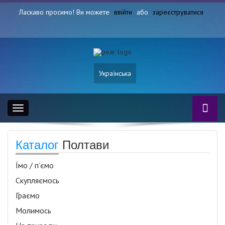
Ласкаво просимо! Ви можете
ввійти
або
зареєструватися
Українська
Toggle
navigation
Каталог
Полтави
Їмо / п’ємо
Скупляємось
Граємо
Молимось