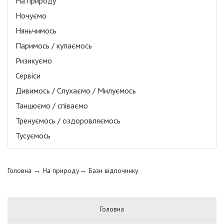
На природу
Ночуємо
Няньчимось
Паримось / купаємось
Ризикуємо
Сервіси
Дивимось / Слухаємо / Милуємось
Танцюємо / співаємо
Тренуємось / оздоровляємось
Тусуємось
Головна
→ На природу→
Бази відпочинку
Головна