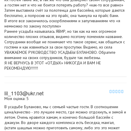
а гостям нет и что не боится потерять работу? «как-то все равно»
Затем выставила счёт за полотенца для бассейна, которые даются
бесплатно, а попросив на это прайс, она тыкнула на прайс бани.
В итоге все закончилось оскорблениями и запугиваниями что «я
немножко по закону поступлю»
Раннее усадьба называлась ЯВИР, но так как на них огромное
количество плохих отзывов, видимо поэтому поменяли название.
Сотрудники вообще не понимают что такое сервис, как общаться с
гостями и как извиняться за свои проступки. Видимо, из села
УВАЖАЕМОЕ РУКОВОДСТВО УСАДЬБЫ БУЛАНОВО. Обратите
внимание на своих сотрудников, будьте так любезны.
Я НЕ ВЕРНУСЬ В ЭТОТ «ОТДЫХ» НИКОГДА И ВАМ НЕ
РЕКОМЕНДУЮ!!!!!!
lil_1103@ukr.net
Моя оцінка: 5
В усадьбе Буланово, мы с семьей частые гости. В соотношении
цена/качество - это лучшее место, где можно отдохнуть, и зимой и
летом. Очень нравится хамам, и конечно большой бассейн с
джакузи. Во дворе каждого комплекса есть беседка, мангал,
(кстати шашлык можно приготовить самому, либо это это может