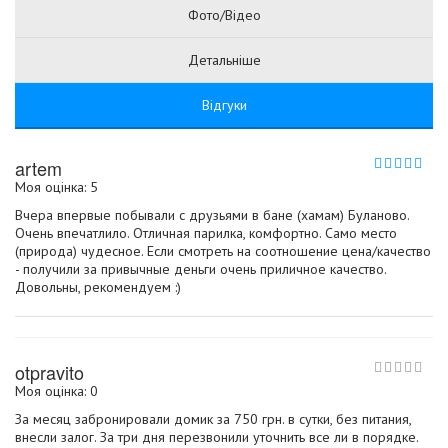
Фото/Відео
Детальніше
Відгуки
artem
Моя оцінка: 5
Вчера впервые побывали с друзьями в бане (хамам) Буланово.
Очень впечатлило. Отличная парилка, комфортно. Само место
(природа) чудесное. Если смотреть на соотношение цена/качество
- получили за привычные деньги очень приличное качество.
Довольны, рекомендуем :)
otpravito
Моя оцінка: 0
За месяц забронировали домик за 750 грн. в сутки, без питания,
внесли залог. За три дня перезвонили уточнить все ли в порядке.