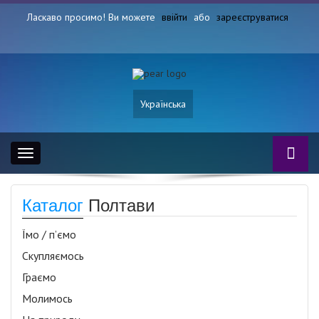
Ласкаво просимо! Ви можете
ввійти
або
зареєструватися
Українська
Toggle
navigation
Каталог
Полтави
Їмо / п’ємо
Скупляємось
Граємо
Молимось