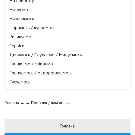
На природу
Ночуємо
Няньчимось
Паримось / купаємось
Ризикуємо
Сервіси
Дивимось / Слухаємо / Милуємось
Танцюємо / співаємо
Тренуємось / оздоровляємось
Тусуємось
Головна
→ →
Пам’ятки / пам’ятники
Головна