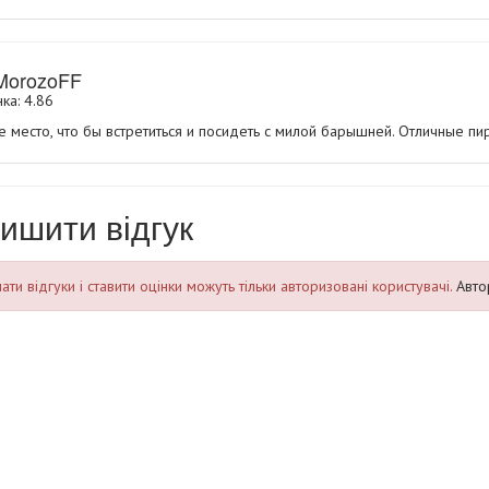
rMorozoFF
ка: 4.86
 место, что бы встретиться и посидеть с милой барышней. Отличные пи
ишити відгук
ти відгуки і ставити оцінки можуть тільки авторизовані користувачі.
Авто