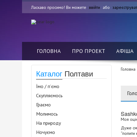
Ласкаво просимо! Ви можете
ввійти
або
зареєструва
ГОЛОВНА
ПРО ПРОЕКТ
АФІША
Головна
Каталог
Полтави
Їмо / п’ємо
Гол
Скупляємось
Граємо
Sashk
Молимось
Моя оцін
На природу
Дуже сма
Ночуємо
“попити 