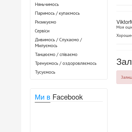
Няньчимось
Паримось / купаємось
Vikto
Ризикуємо
Моя оцін
Сервіси
Хорошее
Дивимось / Слухаємо /
Милуємось
Танцюємо / співаємо
Зал
Тренуємось / оздоровляємось
Тусуємось
Залиша
Ми в
Facebook