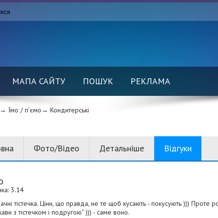
тися
МАПА САЙТУ
ПОШУК
РЕКЛАМА
→ Їмо / п’ємо→
Кондитерські
овна
Фото/Відео
Детальніше
Відгуки
o
ка: 3.14
чні тістечка. Ціни, що правда, не те щоб кусають - покусують ))) Проте 
кави з тістечком і подругою” ))) - саме воно.