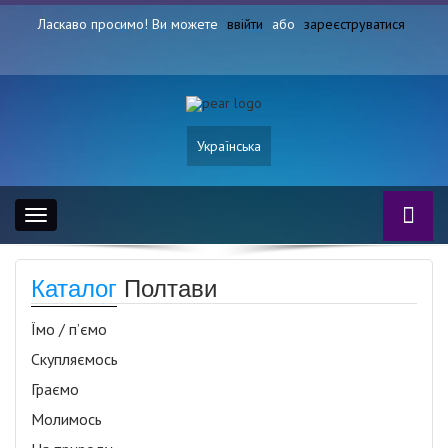
Ласкаво просимо! Ви можете
ввійти
або
зареєструватися
Українська
Toggle
navigation
Каталог
Полтави
Їмо / п’ємо
Скупляємось
Граємо
Молимось