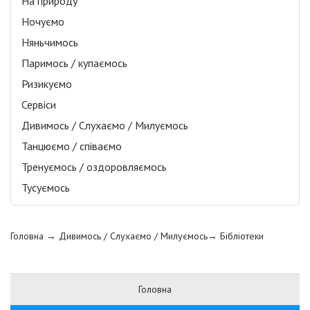
На природу
Ночуємо
Няньчимось
Паримось / купаємось
Ризикуємо
Сервіси
Дивимось / Слухаємо / Милуємось
Танцюємо / співаємо
Тренуємось / оздоровляємось
Тусуємось
Головна
→ Дивимось / Слухаємо / Милуємось→
Бібліотеки
Головна