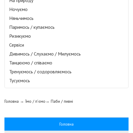
На природу
Ночуємо
Няньчимось
Паримось / купаємось
Ризикуємо
Сервіси
Дивимось / Слухаємо / Милуємось
Танцюємо / співаємо
Тренуємось / оздоровляємось
Тусуємось
Головна
→ Їмо / п’ємо→
Паби / пивні
Головна