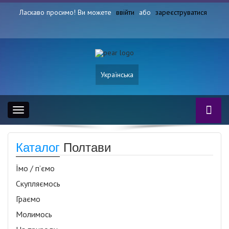
Ласкаво просимо! Ви можете
ввійти
або
зареєструватися
Українська
Toggle
navigation
Каталог
Полтави
Їмо / п’ємо
Скупляємось
Граємо
Молимось