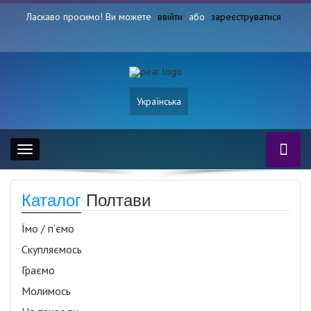
Ласкаво просимо! Ви можете
ввійти
або
зареєструватися
Українська
Toggle
navigation
Каталог
Полтави
Їмо / п’ємо
Скупляємось
Граємо
Молимось