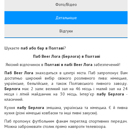
Фото/Відео
Детальніше
Відгуки
Шукаєте
паб або бар в Полтаві
?
Паб Beer Лога (Берлога) в Полтаві
Якісний відпочинок в
Полтаві в пабі Beer Лога
забезпечений!
Паб Beer Лога
знаходиться в центрі міста. Паб запропонує Вам
достатньо широкий вибір свіжого розливного пива: німецьке,
українське, бельгійське, а також Полтавського пивного заводу.
Берлога
має 2 зали: великий зал на 46 місць і малий зал на 24
місця і літній майданчик на 30 місць. Інтер’єр
пабу Берлога
-
класичний.
Кухня
пабу Берлога
змішана, українська та німецька. Є й пивна
кухня (різні німецькі ковбаски та інші пивні закуски).
Паб пропонує футбольним фанам перегляд спортивних передач.
Можна забронювати столик прямо навпроти телевізора.