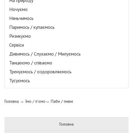
На природу
Ночуємо
Няньчимось
Паримось / купаємось
Ризикуємо
Сервіси
Дивимось / Слухаємо / Милуємось
Танцюємо / співаємо
Тренуємось / оздоровляємось
Тусуємось
Головна
→ Їмо / п’ємо→
Паби / пивні
Головна