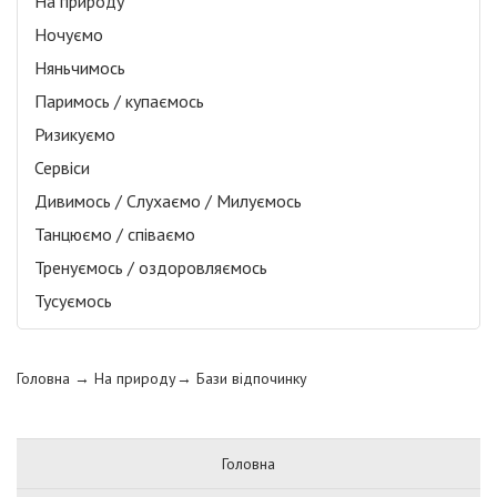
На природу
Ночуємо
Няньчимось
Паримось / купаємось
Ризикуємо
Сервіси
Дивимось / Слухаємо / Милуємось
Танцюємо / співаємо
Тренуємось / оздоровляємось
Тусуємось
Головна
→ На природу→
Бази відпочинку
Головна