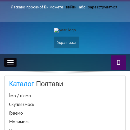
Ласкаво просимо! Ви можете
ввійти
або
зареєструватися
Українська
Toggle
navigation
Каталог
Полтави
Їмо / п’ємо
Скупляємось
Граємо
Молимось