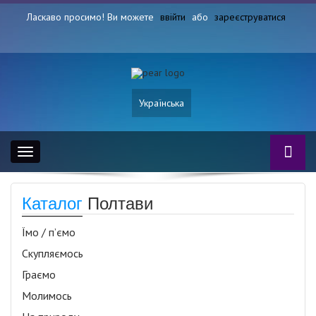
Ласкаво просимо! Ви можете
ввійти
або
зареєструватися
Українська
Toggle
navigation
Каталог
Полтави
Їмо / п’ємо
Скупляємось
Граємо
Молимось