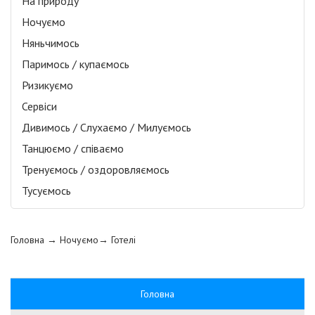
На природу
Ночуємо
Няньчимось
Паримось / купаємось
Ризикуємо
Сервіси
Дивимось / Слухаємо / Милуємось
Танцюємо / співаємо
Тренуємось / оздоровляємось
Тусуємось
Головна
→ Ночуємо→
Готелі
Головна