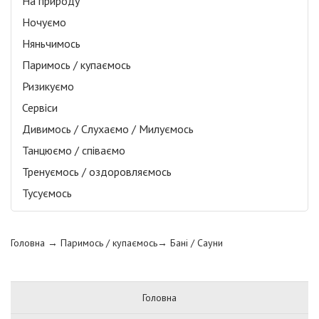
На природу
Ночуємо
Няньчимось
Паримось / купаємось
Ризикуємо
Сервіси
Дивимось / Слухаємо / Милуємось
Танцюємо / співаємо
Тренуємось / оздоровляємось
Тусуємось
Головна
→ Паримось / купаємось→
Бані / Сауни
Головна