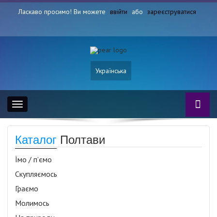
Ласкаво просимо! Ви можете
ввійти
або
зареєструватися
Українська
Toggle
navigation
Каталог
Полтави
Їмо / п’ємо
Скупляємось
Граємо
Молимось