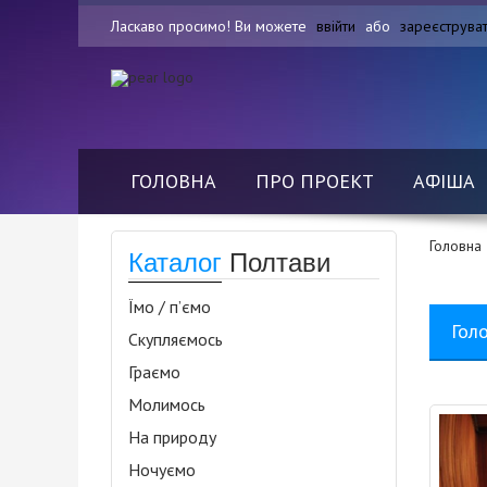
Ласкаво просимо! Ви можете
ввійти
або
зареєструва
ГОЛОВНА
ПРО ПРОЕКТ
АФІША
Головна
Каталог
Полтави
Їмо / п’ємо
Гол
Скупляємось
Граємо
Молимось
На природу
Ночуємо