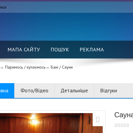
тися
МАПА САЙТУ
ПОШУК
РЕКЛАМА
→ Паримось / купаємось→
Бані / Сауни
овна
Фото/Відео
Детальніше
Відгуки
Сауна