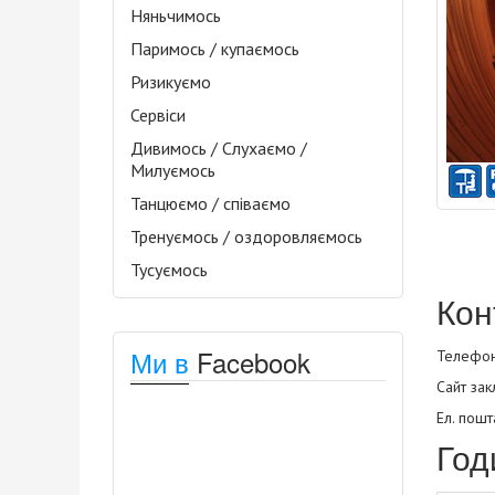
Няньчимось
Паримось / купаємось
Ризикуємо
Сервіси
Дивимось / Слухаємо /
Милуємось
Танцюємо / співаємо
Тренуємось / оздоровляємось
Тусуємось
Кон
Ми в
Facebook
Телефони
Сайт зак
Ел. пошта
Год