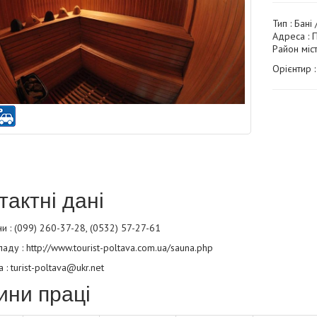
Тип :
Бані 
Адреса : 
Район міс
Орієнтир 
тактні дані
 : (099) 260-37-28, (0532) 57-27-61
ладу :
http://www.tourist-poltava.com.ua/sauna.php
 : turist-poltava@ukr.net
ини праці