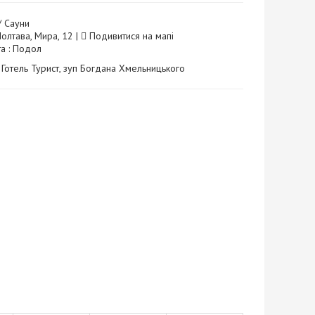
/ Сауни
Полтава, Мира, 12 |
Подивитися на мапі
та : Подол
: Готель Турист, зуп Богдана Хмельницького