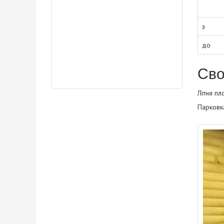
з
до
Сво
Літня пл
Парковк