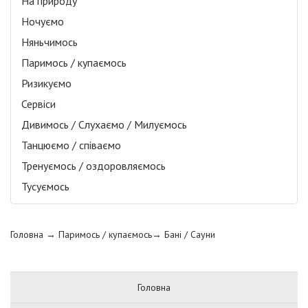
На природу
Ночуємо
Няньчимось
Паримось / купаємось
Ризикуємо
Сервіси
Дивимось / Слухаємо / Милуємось
Танцюємо / співаємо
Тренуємось / оздоровляємось
Тусуємось
Головна
→ Паримось / купаємось→
Бані / Сауни
Головна