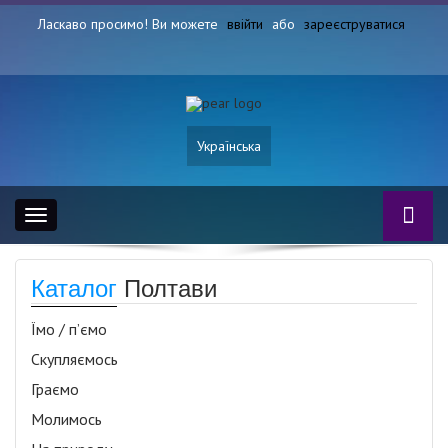
Ласкаво просимо! Ви можете
ввійти
або
зареєструватися
Українська
Toggle
navigation
Каталог
Полтави
Їмо / п’ємо
Скупляємось
Граємо
Молимось