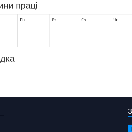
ини праці
Пн
Вт
Ср
Чт
-
-
-
-
-
-
-
-
дка
З