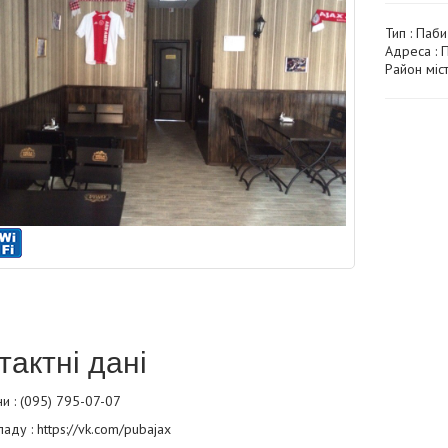
Тип :
Паби 
Адреса : 
Район міст
тактні дані
и : (095) 795-07-07
ладу :
https://vk.com/pubajax