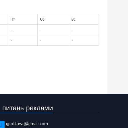
Пт
Сб
Вс
-
-
-
-
-
-
 питань реклами
gpoltava@gmail.com