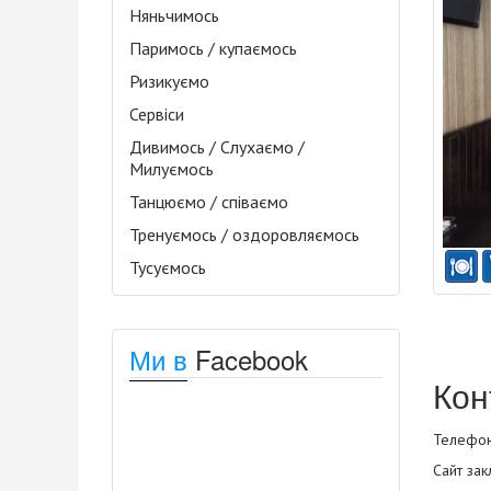
Няньчимось
Паримось / купаємось
Ризикуємо
Сервіси
Дивимось / Слухаємо /
Милуємось
Танцюємо / співаємо
Тренуємось / оздоровляємось
Тусуємось
Ми в
Facebook
Кон
Телефон
Сайт зак