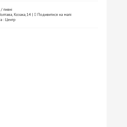
/ пивні
Полтава, Козака,14 |
Подивитися на мапі
а : Центр