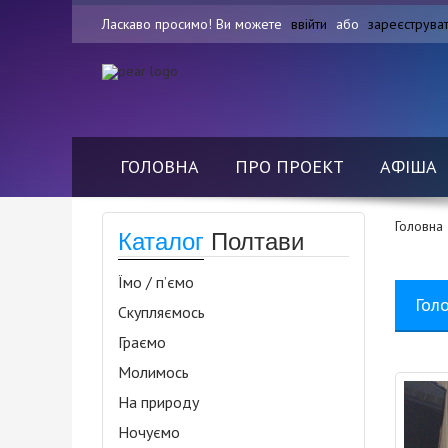
Ласкаво просимо! Ви можете
ввійти
або
зареєструва
ГОЛОВНА
ПРО ПРОЕКТ
АФІША
Головна
Каталог
Полтави
Їмо / п’ємо
Гол
Скупляємось
Граємо
Молимось
На природу
Ночуємо