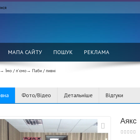
тися
МАПА САЙТУ
ПОШУК
РЕКЛАМА
→ Їмо / п’ємо→
Паби / пивні
овна
Фото/Відео
Детальніше
Відгуки
Аякс