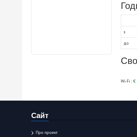
Год
з
до
Сво
Wi-Fi :
Є
Сайт
Про проект