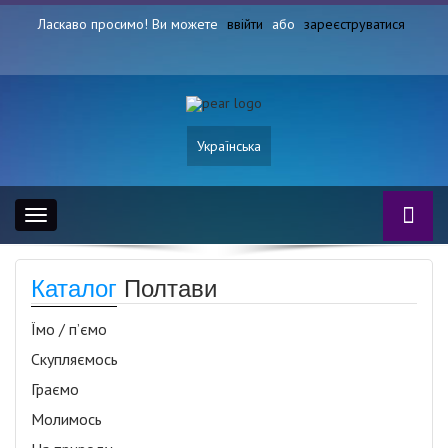
Ласкаво просимо! Ви можете
ввійти
або
зареєструватися
Українська
Toggle
navigation
Каталог
Полтави
Їмо / п’ємо
Скупляємось
Граємо
Молимось