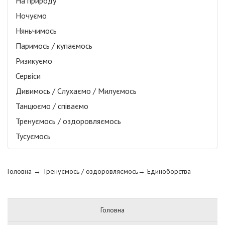
На природу
Ночуємо
Няньчимось
Паримось / купаємось
Ризикуємо
Сервіси
Дивимось / Слухаємо / Милуємось
Танцюємо / співаємо
Тренуємось / оздоровляємось
Тусуємось
Головна
→ Тренуємось / оздоровляємось→
Единоборства
Головна