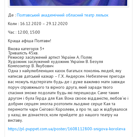
Де :
Полтавський академічний обласний театр ляльок
Коли : 16.12.2020 – 29.12.2020
Час : 12:00, 15:00
Краща
афіша Полтави
!
Вікова категорія
3+
Тривалість
45хв.
Режисер
заслужений артист України А. Поляк
Художник
заслужений художник України В. Безуля
Композитор
В. Якубович
Одна з найулюбленіших казок багатьох поколінь людей, яку
написав датський казкар – Г.Х. Андерсен. Небезпечні пригоди
вас можуть підстерігати будь-де і дуже важливо мати завжди
поруч справжнього та вірного друга, який заради твого
спасіння зможе подолати будь-які перешкоди. Саме таким
другом і була Герда для Кая. Вона своєю відданістю, любов`ю і
добрим серцем змогла розтопити льодяне серце Кая та
перемогти чари Снігової Королеви, а про те, що ж відбувалося
у казці, ви дізнаєтеся, коли прийдете до нашого театру на
виставу.
https://pl-puppet.com.ua/poster/1608112800-snigova-koroleva