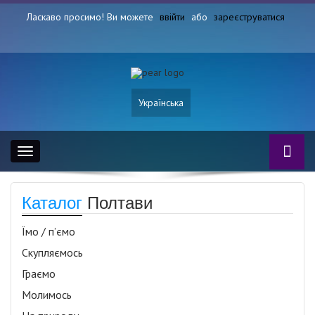
Ласкаво просимо! Ви можете
ввійти
або
зареєструватися
Українська
Toggle
navigation
Каталог
Полтави
Їмо / п’ємо
Скупляємось
Граємо
Молимось