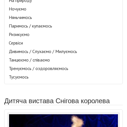
На природу
Ночуємо
Няньчимось
Паримось / купаємось
Ризикуємо
Сервіси
Дивимось / Слухаємо / Милуємось
Танцюємо / співаємо
Тренуємось / оздоровляємось
Тусуємось
Дитяча вистава Снігова королева