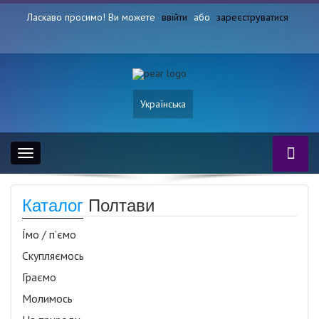
Ласкаво просимо! Ви можете
ввійти
або
зареєструватися
Українська
Toggle
navigation
Каталог
Полтави
Їмо / п’ємо
Скупляємось
Граємо
Молимось