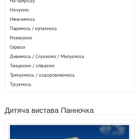
На природу
Ночуємо
Няньчимось
Паримось / купаємось
Ризикуємо
Сервіси
Дивимось / Слухаємо / Милуємось
Танцюємо / співаємо
Тренуємось / оздоровляємось
Тусуємось
Дитяча вистава Панночка