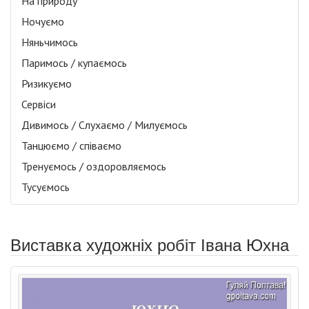
На природу
Ночуємо
Няньчимось
Паримось / купаємось
Ризикуємо
Сервіси
Дивимось / Слухаємо / Милуємось
Танцюємо / співаємо
Тренуємось / оздоровляємось
Тусуємось
Виставка художніх робіт Івана Юхна