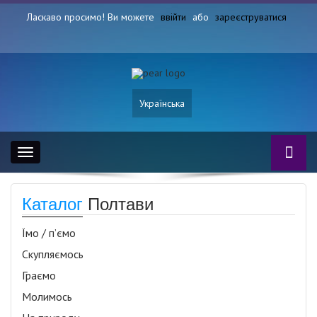
Ласкаво просимо! Ви можете
ввійти
або
зареєструватися
Українська
Toggle
navigation
Каталог
Полтави
Їмо / п’ємо
Скупляємось
Граємо
Молимось