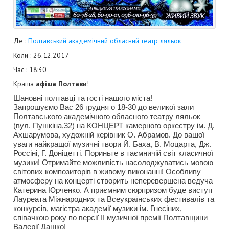
Де :
Полтавський академічний обласний театр ляльок
Коли : 26.12.2017
Час : 18:30
Краща
афіша Полтави
!
Шановні полтавці та гості нашого міста!
Запрошуємо Вас 26 грудня о 18-30 до великої зали
Полтавського академічного обласного театру ляльок
(вул. Пушкіна,32) на КОНЦЕРТ камерного оркестру ім. Д.
Ахшарумова, художній керівник О. Абрамов. До вашої
уваги найкращої музичні твори Й. Баха, В. Моцарта, Дж.
Россіні, Г. Доніцетті. Пориньте в таємничій світ класичної
музики! Отримайте можливість насолоджуватись мовою
світових композиторів в живому виконанні! Особливу
атмосферу на концерті створить неперевершена ведуча
Катерина Юрченко. А приємним сюрпризом буде виступ
Лауреата Міжнародних та Всеукраїнських фестивалів та
конкурсів, магістра академії музики ім. Гнесіних,
співачкою року по версії ІІ музичної премії Полтавщини
Валерії Дашко!