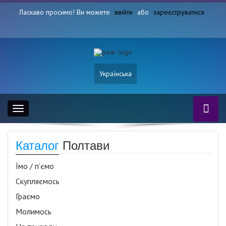
Ласкаво просимо! Ви можете
ввійти
або
зареєструватися
Українська
Toggle
navigation
Каталог
Полтави
Їмо / п’ємо
Скупляємось
Граємо
Молимось