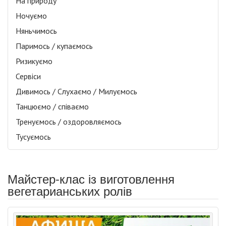
На природу
Ночуємо
Няньчимось
Паримось / купаємось
Ризикуємо
Сервіси
Дивимось / Слухаємо / Милуємось
Танцюємо / співаємо
Тренуємось / оздоровляємось
Тусуємось
Майстер-клас із виготовлення
вегетарианських ролів