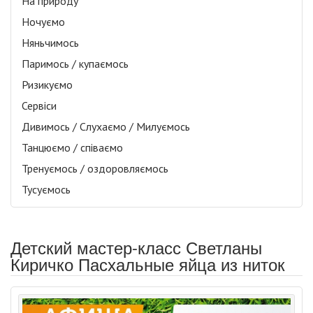
На природу
Ночуємо
Няньчимось
Паримось / купаємось
Ризикуємо
Сервіси
Дивимось / Слухаємо / Милуємось
Танцюємо / співаємо
Тренуємось / оздоровляємось
Тусуємось
Детский мастер-класс Светланы
Киричко Пасхальные яйца из ниток