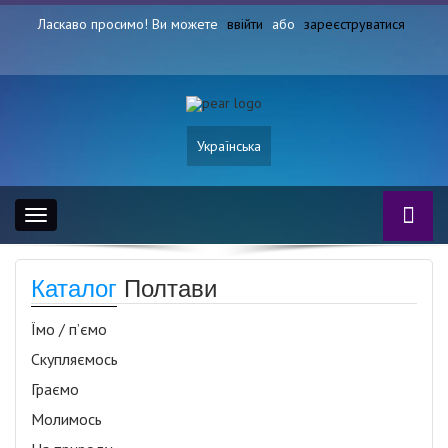
Ласкаво просимо! Ви можете
ввійти
або
зареєструватися
Українська
Toggle
navigation
Каталог
Полтави
Їмо / п’ємо
Скупляємось
Граємо
Молимось