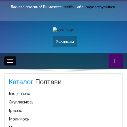
Ласкаво просимо! Ви можете
ввійти
або
зареєструватися
Українська
Toggle
navigation
Каталог
Полтави
Їмо / п’ємо
Скупляємось
Граємо
Молимось