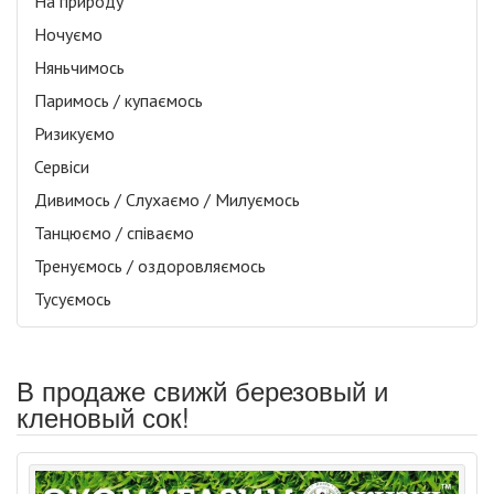
На природу
Ночуємо
Няньчимось
Паримось / купаємось
Ризикуємо
Сервіси
Дивимось / Слухаємо / Милуємось
Танцюємо / співаємо
Тренуємось / оздоровляємось
Тусуємось
В продаже свижй березовый и
кленовый сок!