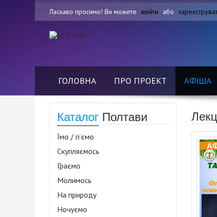
Ласкаво просимо! Ви можете
ввійти
або
зареєструва
ГОЛОВНА
ПРО ПРОЕКТ
АФІША
Лекц
Каталог
Полтави
Їмо / п’ємо
Скупляємось
Граємо
Молимось
На природу
Ночуємо