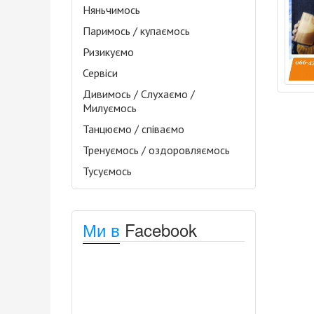
Няньчимось
Паримось / купаємось
Ризикуємо
Сервіси
Дивимось / Слухаємо /
Милуємось
Танцюємо / співаємо
Тренуємось / оздоровляємось
Тусуємось
Ми в
Facebook