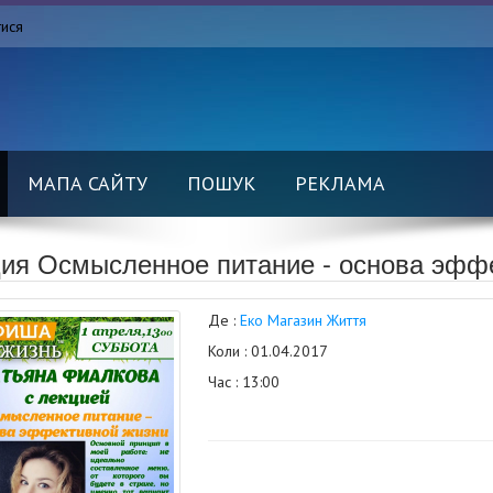
тися
МАПА САЙТУ
ПОШУК
РЕКЛАМА
ия Осмысленное питание - основа эфф
Де :
Еко Магазин Життя
Коли : 01.04.2017
Час : 13:00