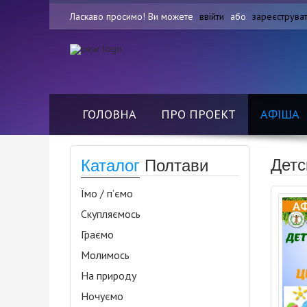
Ласкаво просимо! Ви можете
ввійти
або
зареєструва
ГОЛОВНА
ПРО ПРОЕКТ
АФІША
Детс
Каталог
Полтави
Їмо / п’ємо
Скупляємось
Граємо
Молимось
На природу
Ночуємо