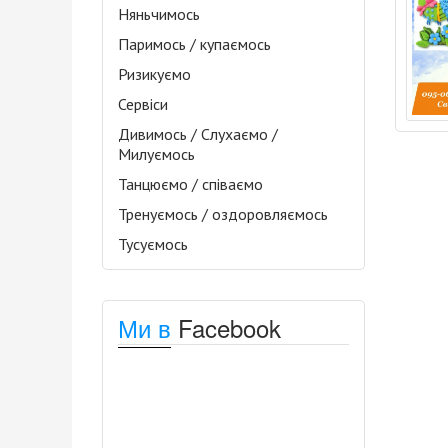
Няньчимось
Паримось / купаємось
Ризикуємо
Сервіси
Дивимось / Слухаємо /
Милуємось
Танцюємо / співаємо
Тренуємось / оздоровляємось
Тусуємось
Ми в
Facebook