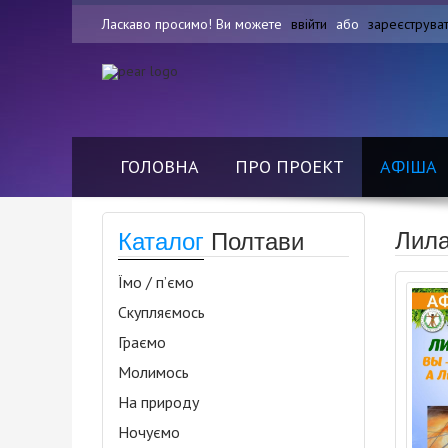
Ласкаво просимо! Ви можете
ввійти
або
зареєструва
ГОЛОВНА
ПРО ПРОЕКТ
АФІША
Лила
Каталог
Полтави
Їмо / п’ємо
Скупляємось
Граємо
Молимось
На природу
Ночуємо