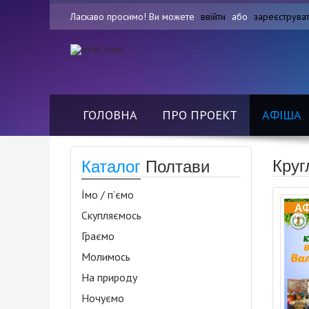
Ласкаво просимо! Ви можете
ввійти
або
зареєструва
ГОЛОВНА
ПРО ПРОЕКТ
АФІША
Круг
Каталог
Полтави
Їмо / п’ємо
Скупляємось
Граємо
Молимось
На природу
Ночуємо