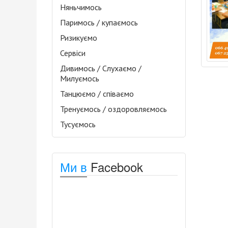
Няньчимось
Паримось / купаємось
Ризикуємо
Сервіси
Дивимось / Слухаємо /
Милуємось
Танцюємо / співаємо
Тренуємось / оздоровляємось
Тусуємось
Ми в
Facebook